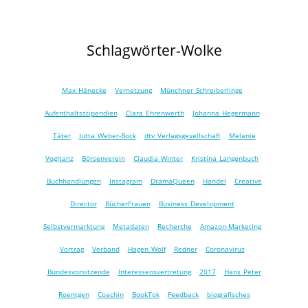
Schlagwörter-Wolke
Max Hänecke
Vernetzung
Münchner Schreiberlinge
Aufenthaltsstipendien
Clara Ehrenwerth
Johanna Hegermann
Täter
Jutta Weber-Bock
dtv Verlagsgesellschaft
Melanie
Vogltanz
Börsenverein
Claudia Winter
Kristina Langenbuch
Buchhandlungen
Instagram
DramaQueen
Handel
Creative
Director
BücherFrauen
Business Development
Selbstvermarktung
Metadaten
Recherche
Amazon-Marketing
Vortrag
Verband
Hagen Wolf
Redner
Coronavirus
Bundesvorsitzende
Interessensvertretung
2017
Hans Peter
Roentgen
Coachin
BookTok
Feedback
biografisches