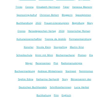
Tricks
Corona
Elisabeth Herrmann
Täter
Vanessa Mansini
Sponsoring-Aufruf
Christian Bollert
Bloggerin
Speedplotten
Buchhandlung
2022
Frauen-Literaturpreis
Begrüßung
Mary
Cronos
Reisedepeschen Verlag
2024
historischer Roman
Kulturwissenschaftler
Yvonne de Andrés
Formatentwicklung
Künstler
Nicole Klein
Storytelling
Martin Krist
Schreibschule
Krimi mit Mimi
Büchermacherei
Plotten
Ela
Meyer
Rezensenten
Plot
Radiomanuskripte
Buchvermarktung
Andreas Winkelmann
Startnext
Feminismus
Sophie Edina
Katharina Gerhardt
Story
Börsenverein des
Deutschen Buchhandels
Schriftstellerinnen
Lucia Herbst
Buchhaltung
Film
Englisch