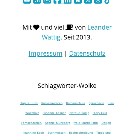
Mit
und viel
von
Leander
Wattig
. Seit 2013.
Impressum
|
Datenschutz
Schlagwörter-Wolke
Kapitel Eins
Romanautoren
Romanschule
Sprecherin
Eiko
Wachholz
Susanne Kasper
Natalie Röllig
Story Grid
Fernsehserien
Sophie Münzberg
freie Journalistin
Design
Jeannine Koch
Buchmessen
Rechtschreibung
Tipps und