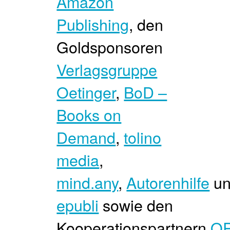
Amazon
Publishing
, den
Goldsponsoren
Verlagsgruppe
Oetinger
,
BoD –
Books on
Demand
,
tolino
media
,
mind.any
,
Autorenhilfe
un
epubli
sowie den
Kooperationspartnern
O