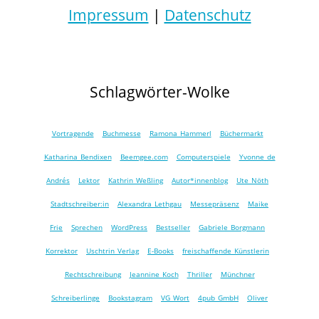
Impressum
|
Datenschutz
Schlagwörter-Wolke
Vortragende
Buchmesse
Ramona Hammerl
Büchermarkt
Katharina Bendixen
Beemgee.com
Computerspiele
Yvonne de
Andrés
Lektor
Kathrin Weßling
Autor*innenblog
Ute Nöth
Stadtschreiber:in
Alexandra Lethgau
Messepräsenz
Maike
Frie
Sprechen
WordPress
Bestseller
Gabriele Borgmann
Korrektor
Uschtrin Verlag
E-Books
freischaffende Künstlerin
Rechtschreibung
Jeannine Koch
Thriller
Münchner
Schreiberlinge
Bookstagram
VG Wort
4pub GmbH
Oliver