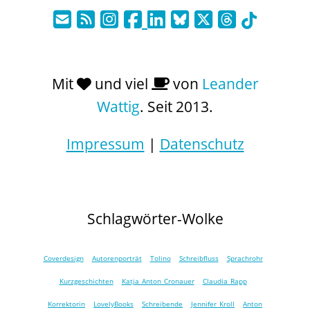
Mit
und viel
von
Leander
Wattig
. Seit 2013.
Impressum
|
Datenschutz
Schlagwörter-Wolke
Coverdesign
Autorenporträt
Tolino
Schreibfluss
Sprachrohr
Kurzgeschichten
Katja Anton Cronauer
Claudia Rapp
Korrektorin
LovelyBooks
Schreibende
Jennifer Kroll
Anton