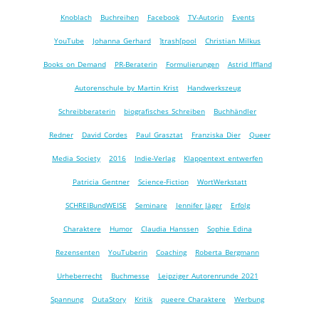
Knoblach
Buchreihen
Facebook
TV-Autorin
Events
YouTube
Johanna Gerhard
]trash[pool
Christian Milkus
Books on Demand
PR-Beraterin
Formulierungen
Astrid Iffland
Autorenschule by Martin Krist
Handwerkszeug
Schreibberaterin
biografisches Schreiben
Buchhändler
Redner
David Cordes
Paul Grasztat
Franziska Dier
Queer
Media Society
2016
Indie-Verlag
Klappentext entwerfen
Patricia Gentner
Science-Fiction
WortWerkstatt
SCHREIBundWEISE
Seminare
Jennifer Jäger
Erfolg
Charaktere
Humor
Claudia Hanssen
Sophie Edina
Rezensenten
YouTuberin
Coaching
Roberta Bergmann
Urheberrecht
Buchmesse
Leipziger Autorenrunde 2021
Spannung
OutaStory
Kritik
queere Charaktere
Werbung