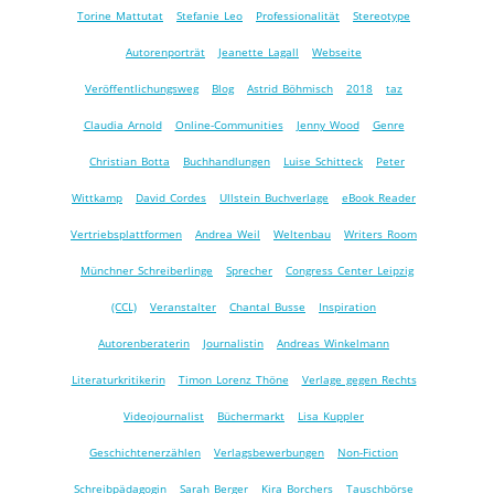
Torine Mattutat
Stefanie Leo
Professionalität
Stereotype
Autorenporträt
Jeanette Lagall
Webseite
Veröffentlichungsweg
Blog
Astrid Böhmisch
2018
taz
Claudia Arnold
Online-Communities
Jenny Wood
Genre
Christian Botta
Buchhandlungen
Luise Schitteck
Peter
Wittkamp
David Cordes
Ullstein Buchverlage
eBook Reader
Vertriebsplattformen
Andrea Weil
Weltenbau
Writers Room
Münchner Schreiberlinge
Sprecher
Congress Center Leipzig
(CCL)
Veranstalter
Chantal Busse
Inspiration
Autorenberaterin
Journalistin
Andreas Winkelmann
Literaturkritikerin
Timon Lorenz Thöne
Verlage gegen Rechts
Videojournalist
Büchermarkt
Lisa Kuppler
Geschichtenerzählen
Verlagsbewerbungen
Non-Fiction
Schreibpädagogin
Sarah Berger
Kira Borchers
Tauschbörse