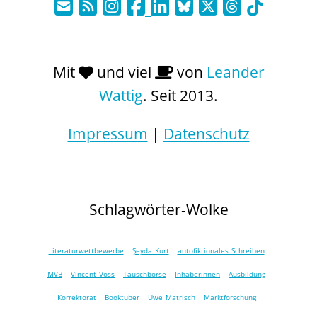
Mit
und viel
von
Leander
Wattig
. Seit 2013.
Impressum
|
Datenschutz
Schlagwörter-Wolke
Literaturwettbewerbe
Şeyda Kurt
autofiktionales Schreiben
MVB
Vincent Voss
Tauschbörse
Inhaberinnen
Ausbildung
Korrektorat
Booktuber
Uwe Matrisch
Marktforschung