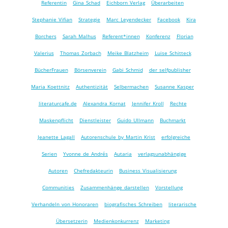
Referentin
Gina Schad
Eichborn Verlag
Überarbeiten
Stephanie Vifian
Strategie
Marc Leyendecker
Facebook
Kira
Borchers
Sarah Malhus
Referent*innen
Konferenz
Florian
Valerius
Thomas Zorbach
Meike Blatzheim
Luise Schitteck
BücherFrauen
Börsenverein
Gabi Schmid
der selfpublisher
Maria Koettnitz
Authentizität
Selbermachen
Susanne Kasper
literaturcafe.de
Alexandra Kornat
Jennifer Kroll
Rechte
Maskenpflicht
Dienstleister
Guido Ullmann
Buchmarkt
Jeanette Lagall
Autorenschule by Martin Krist
erfolgreiche
Serien
Yvonne de Andrés
Autaria
verlagsunabhängige
Autoren
Chefredakteurin
Business Visualisierung
Communities
Zusammenhänge darstellen
Vorstellung
Verhandeln von Honoraren
biografisches Schreiben
literarische
Übersetzerin
Medienkonkurrenz
Marketing