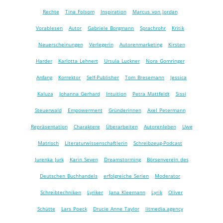
Rechte
Tina Folsom
Inspiration
Marcus von Jordan
Vorablesen
Autor
Gabriele Borgmann
Sprachrohr
Kritik
Neuerscheinungen
Verlegerin
Autorenmarketing
Kirsten
Harder
Karlotta Lehnert
Ursula Luckner
Nora Gomringer
Anfang
Korrektor
Self-Publisher
Tom Bresemann
Jessica
Kaluza
Johanna Gerhard
Intuition
Petra Mattfeldt
Sissi
Steuerwald
Empowerment
Gründerinnen
Axel Petermann
Repräsentation
Charaktere
Überarbeiten
Autorenleben
Uwe
Matrisch
Literaturwissenschaftlerin
Schreibzeug-Podcast
Jurenka Jurk
Karin Seven
Dreamstorming
Börsenverein des
Deutschen Buchhandels
erfolgreiche Serien
Moderator
Schreibtechniken
Lyriker
Jana Kleemann
Lyrik
Oliver
Schütte
Lars Poeck
Drucie Anne Taylor
litmedia.agency