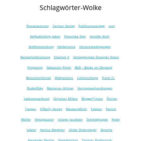
Schlagwörter-Wolke
Romanautoren
Carlsen Verlag
Publikumsverlage
vom
Selfpublishing leben
Franziska Dier
Jennifer Kroll
Stoffentwicklung
Heldenreise
Honorarbedingungen
Bestsellerforschung
Channel 4
Verlagsgruppe Droemer Knaur
Programm
Sebastian Posth
BoD - Books on Demand
Bestsellerformel
Webpräsenz
Literaturblogs
Frank O.
Rudkoffsky
Marianna Hillmer
Vertragsverhandlungen
Lektorenverbund
Christian Milkus
Blogger*innen
Florian
Tietgen
O’Reilly Verlag
Maskenpflicht
Tablets
Patrick
Möller
Verlagsautor
Juliane Jacobsen
Schreibgruppe
freier
Lektor
Jessica Wagener
Ulrike Ostermeyer
Sprache
Alexander Barthe
Speedplotten
Thomas Podhostnik