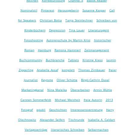
Reichelt
Korrekturlösung
Channel 4
eBook Reader
Nominalstil
Pinterest
Herausgeberin
Susanne Kasper
Call
for Speakers
Christian Botta
Tanja Steinlechner
Schreiben von
Kinderbüchern
Depression
Tina Lauer
Literaturagent
Fotoshooting
Autorenschule by Martin Krist
historischer
Roman
Hamburg
Ramona Hammerl
Zeitmanagement
Buchcommunity
Buchbranche
Tablets
Kristine Kress
Jasmin
Zipperling
Anabelle Assaf
komplett
Thomas Zirnbauer
freier
Journalist
Keynote
Oliver Schütte
Birgit-Cathrin Duval
Marketingkanal
Nina Maleika
Überarbeiten
Armin Wühle
Carsten Sommerfeldt
Michael Meisheit
freie Autorin
2013
Fotograf
epubli
Geschichten
Interessensvertretung
Harry
Olechnowitz
Alexander Seifert
Tischrunde
Isabella A. Caldart
Verlagsverträge
literarisches Schreiben
Selbermachen