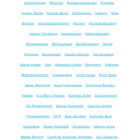
Verlagsvertrag
München
Buchbesprechungen
Kontakte
Kirsten Wendt
Chantal Busse
Performance
Texterin
Nina
Bilinszki
Vertriebsplattformen
Patreon
Personal Branding
queere Charaktere
Autorenleben
Aufmerksamkeit
Markenbildung
Rechtsanwalt
Buchgestaltung
Design
Klischees
Buchmessen
Claudia Kociucki
Lee Strasberg
Sabine Kruber
3sat
Alexandra Lüthen
Designerin
Publikum
Bilderbuchautorin
Ticketverkauf
tolino media
Karin Seven
Meike Blatzheim
Autor*innenmarke
Christiane Brandes-
Visbeck
Eva Maria Nielsen
Kathinka Engel
Characterwork
Die Romanschule
Sabina Ciechowski
Caterina Kirsten
Pressesprecher
2018
Save the date
Kulturgut Buch
Ausbildung
Hauke Hückstädt
Schreibhain
Sabrina Schuh
Wenke Bönisch
Coach für kreatives Schreiben
Grit Zacharias