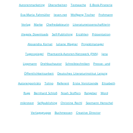
Autorenmarketing
Überarbeiten
Textwache
E-Book-Piraterie
Eva-Maria Fahmüller
lesen.net
Wolfgang Tischer
Frohmann
Verlag
Marke
Chefredakteurin
Literaturwissenschaftlerin
illegale Downloads
Self-Publishing
Erzählen
Präsentation
Alexandra Kornat
Juliane Wagner
Projektmanager
Tagesspiegel
Phantastik-Autoren-Netzwerk (PAN)
Jana
Lippmann
Drehbuchautor
Schreibtechniken
Presse- und
Öffentlichkeitsarbeit
Deutsches Literaturinstitut Leipzig
Autorenporträts
Tolino
Referent
Erste Vorsitzende
Elisabeth
Ruge
Bernhard Schloß
Noah Stoffers
Ratgeber
Word
mikrotext
Selfpublishing
Christine Rechl
Seemann Henschel
Verlagsgruppe
Buchmessen
Creative Director