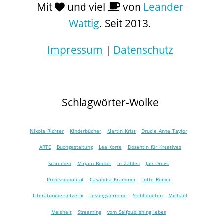
Mit
und viel
von
Leander
Wattig
. Seit 2013.
Impressum
|
Datenschutz
Schlagwörter-Wolke
Nikola Richter
Kinderbücher
Martin Krist
Drucie Anne Taylor
ARTE
Buchgestaltung
Lea Korte
Dozentin für Kreatives
Schreiben
Mirjam Becker
in Zahlen
Jan Drees
Professionalität
Casandra Krammer
Lotte Römer
Literaturübersetzerin
Lesungstermine
Stehlblueten
Michael
Meisheit
Streaming
vom Selfpublishing leben