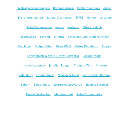
Vertragsverhandlungen
Romanautoren
Büchermacherei
Autor
Erste Vorsitzende
Sabina Ciechowski
SWR3
Humor
Leipziger
Autor*innen­runde
epubli
Verband
Nika Lubitsch
lesenlive.de
Technik
Stimme
Schreiben von Kinderbüchern
Coachings
Stolperfallen
Gesa Weiß
Meike Blatzheim
Tropes
Langenbuch & Weiß Literaturagentur
Carline Mohr
litmedia.agency
Jennifer Rouget
Thomas Wall
Amazon
Publishing
Online-Kurse
Monika Schaub
historischer Roman
Bohem
Börsenblatt
Schreibwettbewerbe
Sieglinde Geisel
Daniel Seebacher
Medienarbeit
Autor*innenmarke