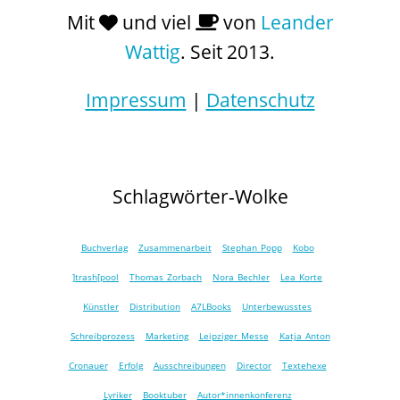
Mit
und viel
von
Leander
Wattig
. Seit 2013.
Impressum
|
Datenschutz
Schlagwörter-Wolke
Buchverlag
Zusammenarbeit
Stephan Popp
Kobo
]trash[pool
Thomas Zorbach
Nora Bechler
Lea Korte
Künstler
Distribution
A7LBooks
Unterbewusstes
Schreibprozess
Marketing
Leipziger Messe
Katja Anton
Cronauer
Erfolg
Ausschreibungen
Director
Textehexe
Lyriker
Booktuber
Autor*innenkonferenz