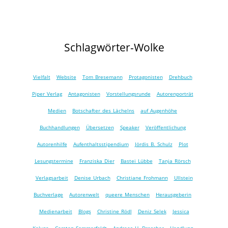
Schlagwörter-Wolke
Vielfalt
Website
Tom Bresemann
Protagonisten
Drehbuch
Piper Verlag
Antagonisten
Vorstellungsrunde
Autorenporträt
Medien
Botschafter des Lächelns
auf Augenhöhe
Buchhandlungen
Übersetzen
Speaker
Veröffentlichung
Autorenhilfe
Aufenthaltsstipendium
Jördis B. Schulz
Plot
Lesungstermine
Franziska Dier
Bastei Lübbe
Tanja Rörsch
Verlagsarbeit
Denise Urbach
Christiane Frohmann
Ullstein
Buchverlage
Autorenwelt
queere Menschen
Herausgeberin
Medienarbeit
Blogs
Christine Rödl
Deniz Selek
Jessica