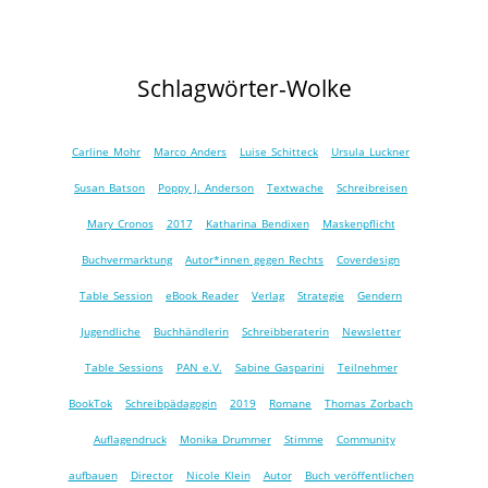
Schlagwörter-Wolke
Carline Mohr
Marco Anders
Luise Schitteck
Ursula Luckner
Susan Batson
Poppy J. Anderson
Textwache
Schreibreisen
Mary Cronos
2017
Katharina Bendixen
Maskenpflicht
Buchvermarktung
Autor*innen gegen Rechts
Coverdesign
Table Session
eBook Reader
Verlag
Strategie
Gendern
Jugendliche
Buchhändlerin
Schreibberaterin
Newsletter
Table Sessions
PAN e.V.
Sabine Gasparini
Teilnehmer
BookTok
Schreibpädagogin
2019
Romane
Thomas Zorbach
Auflagendruck
Monika Drummer
Stimme
Community
aufbauen
Director
Nicole Klein
Autor
Buch veröffentlichen