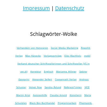
Impressum
|
Datenschutz
Schlagwörter-Wolke
Verhandeln von Honoraren
Social Media Marketing
Rowohlt
Verlag
Max Hänecke
Verlagsverträge
Eiko Wachholz
mobil
Verband deutscher Schriftstellerinnen und Schriftsteller (VS in
ver.di)
Korrektur
Englisch
Marianna Hillmer
Sabine
Gasparini
Alexander Seifert
Coppenrath Verlag
Andreas
Schuster
Velvet Noe
Sandra Åslund
Referent*innen
VICE
Martin Krist
Autorenhilfe
Claudia Arnold
Künstlerin
Maria
Schucklies
Black Box Buchhandel
Programmarbeit
Phantastik-