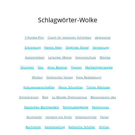
Schlagwörter-Wolke
7-Punkte-Plot
Coach für kreatives Schreiben
depressive
Erkrankung
Hanna Aden
Sieglinde Geisel
Vernetzung
Autorenleben
Leipziger Messe
Autorenschule
Monika
Drummer
Satz
Anna Basener
Figuren
Marketingstrategie
Medien
Verbrecher Verlag
freie Redakteurin
Kulturwissenschaftler
Maria Schucklies
Torine Mattutat
Schreibreisen
Blog
Le Monde Diplomatique
Börsenverein des
Deutschen Buchhandels
Fernstudiengänge
Feminismus
Buchmarkt
Umgang mit Kritik
Arbeitsschritte
Fairer
Buchmarkt
Veranstaltung
Katharina Schaller
Online-