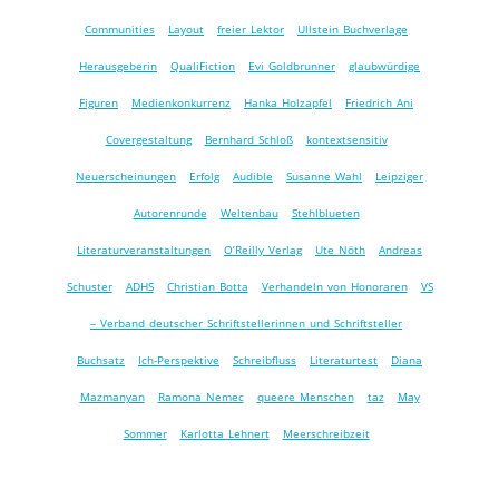
Communities
Layout
freier Lektor
Ullstein Buchverlage
Herausgeberin
QualiFiction
Evi Goldbrunner
glaubwürdige
Figuren
Medienkonkurrenz
Hanka Holzapfel
Friedrich Ani
Covergestaltung
Bernhard Schloß
kontextsensitiv
Neuerscheinungen
Erfolg
Audible
Susanne Wahl
Leipziger
Autorenrunde
Weltenbau
Stehlblueten
Literaturveranstaltungen
O’Reilly Verlag
Ute Nöth
Andreas
Schuster
ADHS
Christian Botta
Verhandeln von Honoraren
VS
– Verband deutscher Schriftstellerinnen und Schriftsteller
Buchsatz
Ich-Perspektive
Schreibfluss
Literaturtest
Diana
Mazmanyan
Ramona Nemec
queere Menschen
taz
May
Sommer
Karlotta Lehnert
Meerschreibzeit