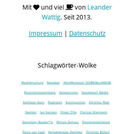
Mit
und viel
von
Leander
Wattig
. Seit 2013.
Impressum
|
Datenschutz
Schlagwörter-Wolke
Marktforschung
Ratgeber
WortWerkstatt SCHREIBundWEISE
Rezensionsexemplare
Antagonisten
Spiegelwelt Media
Kathleen Stein
Federwelt
Eventsponsor
Christine Rödl
Sponsor
Jan Karsten
Oliver Zille
Clarissa Niermann
Sensitivity Reader*in
Miriam Semrau
Figurenentwicklung
Petra van Laak
Verlagsgruppe Oetinger
Christian Bollert