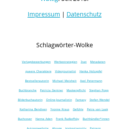
Impressum
|
Datenschutz
Schlagwörter-Wolke
Verlagsbewerbungen
Werbestrategien
3sat
Metadaten
queere Charaktere
Videojournalist
Hanka Holzapfel
Bestsellerautorin
Michael Meisheit
Axel Petermann
Buchbranche
Patricia Gentner
Maskenpflicht
Stephan Popp
Bilderbuchautorin
Online-Journalistin
Fantasy
Stefan Wendel
Katharina Bendixen
Yvonne Kraus
Gefühle
Petra van Laak
Buchcover
Hanna Aden
Frank Rudkoffsky
Buchhändler*innen
Autorenwebsite
Absage
kontextsensitiv
Patreon