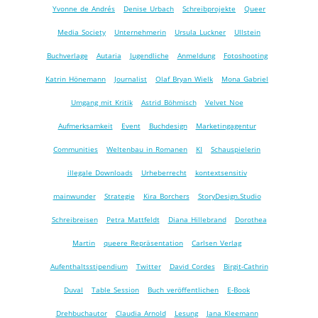
Yvonne de Andrés
Denise Urbach
Schreibprojekte
Queer
Media Society
Unternehmerin
Ursula Luckner
Ullstein
Buchverlage
Autaria
Jugendliche
Anmeldung
Fotoshooting
Katrin Hönemann
Journalist
Olaf Bryan Wielk
Mona Gabriel
Umgang mit Kritik
Astrid Böhmisch
Velvet Noe
Aufmerksamkeit
Event
Buchdesign
Marketingagentur
Communities
Weltenbau in Romanen
KI
Schauspielerin
illegale Downloads
Urheberrecht
kontextsensitiv
mainwunder
Strategie
Kira Borchers
StoryDesign.Studio
Schreibreisen
Petra Mattfeldt
Diana Hillebrand
Dorothea
Martin
queere Repräsentation
Carlsen Verlag
Aufenthaltsstipendium
Twitter
David Cordes
Birgit-Cathrin
Duval
Table Session
Buch veröffentlichen
E-Book
Drehbuchautor
Claudia Arnold
Lesung
Jana Kleemann