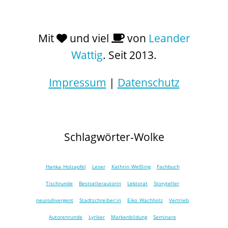
Mit
und viel
von
Leander
Wattig
. Seit 2013.
Impressum
|
Datenschutz
Schlagwörter-Wolke
Hanka Holzapfel
Leser
Kathrin Weßling
Fachbuch
Tischrunde
Bestsellerautorin
Lektorat
Storyteller
neurodivergent
Stadtschreiber:in
Eiko Wachholz
Vertrieb
Autorenrunde
Lyriker
Markenbildung
Seminare