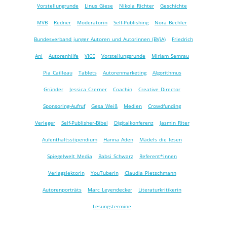
Vorstellungrunde
Linus Giese
Nikola Richter
Geschichte
MVB
Redner
Moderatorin
Self-Publishing
Nora Bechler
Bundesverband junger Autoren und Autorinnen (BVjA)
Friedrich
Ani
Autorenhilfe
VICE
Vorstellungsrunde
Miriam Semrau
Pia Cailleau
Tablets
Autorenmarketing
Algorithmus
Gründer
Jessica Czerner
Coachin
Creative Director
Sponsoring-Aufruf
Gesa Weiß
Medien
Crowdfunding
Verleger
Self-Publisher-Bibel
Digitalkonferenz
Jasmin Riter
Aufenthaltsstipendium
Hanna Aden
Mädels die lesen
Spiegelwelt Media
Babsi Schwarz
Referent*innen
Verlagslektorin
YouTuberin
Claudia Pietschmann
Autorenporträts
Marc Leyendecker
Literaturkritikerin
Lesungstermine