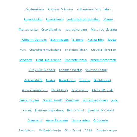
Moderatorin
Andreas Schuster
vollautomatisch
Marc
Leyendecker
Lektorinnen
Aufenthaltsstipendien
Maren
Martschenko
Crowdfunding
neurodivergent
Matthias Matting
Wilhelm Uschtrin
Buchmessen
E-Books
Karina Elm
Şeyda
Kurt
Charakterentwicklung
originäre Ideen
Claudia Hanssen
Schwartz
Heidi Metzmeier
Übersetzungen
Verkaufsgespräch
Curly Sue Glander
Leander Wattig
yourbook.shop
Autorenhilfe
Lektor
Korrektorin
Outline
Buchhandel
Autorenkonferenz
David Gray
YouTuberin
Ulrike Wronski
Tanja Fischer
Marah Woolf
München
Schreibtechniken
gute
Lesung
Figurenentwicklung
Ben Schmid
Josefine Gottwald
Channel 4
Anne Petersen
Hanna Aden
Gründerin
Sachbücher
Selfpublisherin
Gina Schad
2018
Vertriebswege