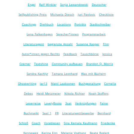
Engel
Ralf Winkler
Sonja Lewandowski
Deutscher
Selfpublishing Preis
Michaela Diesch
Juri Pavlovic
Checkliste
Coachings
Drehbuch
Locations
Porträts
Stadtschreiber
Lena Falkenhagen
Sprecher*innen
Programmarbeit
Literaturagent
begrenzte Anzahl
Susanne Kasper
Film
Autor*innen gegen Rechts
Feedback
Tauschbörse
Jessica
Czerner
Textshine
Community aufbauen
Brandon Q. Morris
Sandra Kachlyr
Tamara Leonhard
Was mit Büchern
Ghostwriting
lar13
Matti Laaksonen
Buchgestaltung
Cornelia
Debes
Heidi Metzmeier
Nikola Richter
Noah Stoffers
Leserreise
LovelyBooks
3sat
Verknüpfungen
Fairer
Buchmarkt
Saal 1
PR
Literaturwettbewerbe
Bernhard
Schloß
Coach
Vorablesen
Sina Kamala Kaufmann
Friederike
Kenneweg
Karina Elm
Melanie Vogltanz
Beate Rygiert