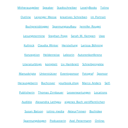
Mitherausgeber
Speaker
Stadtschreiber
LovelyBooks
Tolino
Outline
Leipziger Messe
kreatives Schreiben
im Portrait
Buchpreisblogger
Spannungsaufbau
Jennifer Rouget
Lesungstermine
Stephan Popp
Sarah M. Kempen
Uwe
Kullnick
Claudia Winter
Herstellung
Larissa Böhning
Konzeption
Heldenreise
Lektorin
Autorenkonferenz
Literaturblogs
komplett
Liv Hambrett
Schreibprojekte
Manuskripte
Unterstützer
Eventsponsor
Fotograf
Sponsor
Herausgeberin
Buchcover
yourbook.shop
Marco Anders
Self-
Publisherin
Thomas Zirnbauer
Leseerwartungen
Locations
Audible
Alexandra Lethgau
eigenes Buch veröffentlichen
Susan Batson
tolino media
Akteur*innen
Buchidee
Spannungsbogen
Podcasterin
Axel Petermann
Online-