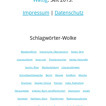
Impressum
|
Datenschutz
Schlagwörter-Wolke
Maskenpflicht
literarische Übersetzerin
Aspen Skye
Literaturblogs
lesen.net
Pressesprecher
Hanka Holzapfel
Jasmin Riter
Markenbildung
Literaturblogger
Schreibwettbewerbe
Berlin
Absage
Kopfkino
Monika
Drummer
Spiegel Online
Partner
Indie Publishing
Herausgeber
eigenes Buch veröffentlichen
Sponsoren
epubli
komplett
Kathleen Stein
Plattformen
Radiomanuskripte