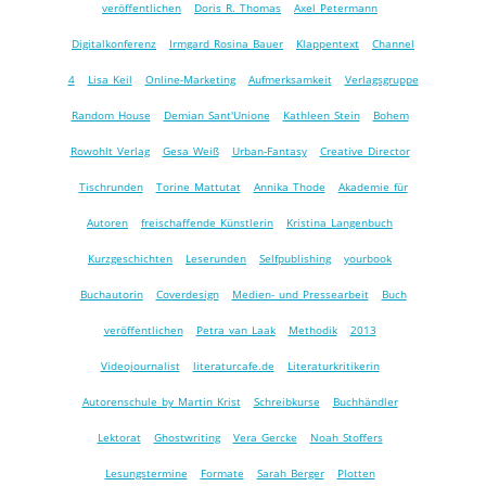
veröffentlichen
Doris R. Thomas
Axel Petermann
Digitalkonferenz
Irmgard Rosina Bauer
Klappentext
Channel
4
Lisa Keil
Online-Marketing
Aufmerksamkeit
Verlagsgruppe
Random House
Demian Sant'Unione
Kathleen Stein
Bohem
Rowohlt Verlag
Gesa Weiß
Urban-Fantasy
Creative Director
Tischrunden
Torine Mattutat
Annika Thode
Akademie für
Autoren
freischaffende Künstlerin
Kristina Langenbuch
Kurzgeschichten
Leserunden
Selfpublishing
yourbook
Buchautorin
Coverdesign
Medien- und Pressearbeit
Buch
veröffentlichen
Petra van Laak
Methodik
2013
Videojournalist
literaturcafe.de
Literaturkritikerin
Autorenschule by Martin Krist
Schreibkurse
Buchhändler
Lektorat
Ghostwriting
Vera Gercke
Noah Stoffers
Lesungstermine
Formate
Sarah Berger
Plotten