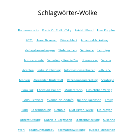
Schlagwörter-Wolke
Romanautorin
Frank O. Rudkoffsky
Astrid Iffland
Lisa Kuppler
2021
Anna Basener
Börsenblatt
Amazon-Marketing
Verlagsbewerbungen
Stefanie Leo
Seminare
Leipziger
Autorenrunde
Sensitivity Reader*in
Romantasy
Serena
Avanlea
Indie Publishing
Informationsanbieter
PAN e.V.
Medien
Alexander Krützfeldt
Rezensionsmarketing
Strategie
BookTok
Christian Bollert
Moderatorin
Unsichtbar Verlag
Babsi Schwarz
Yvonne de Andrés
Juliane Jacobsen
Emily
Bold
Leserbindung
Gefühle
Olaf Bryan Wielk
Ela Meyer
Unterstützung
Gabriele Borgmann
Stoffentwicklung
Susanne
Wahl
Spannungsaufbau
Formatentwicklung
queere Menschen