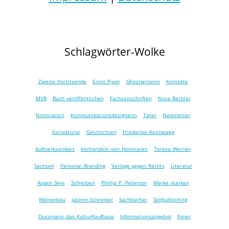
Schlagwörter-Wolke
Zweite Vorsitzende
Ernst Piper
Ghostwriterin
Kontakte
MVB
Buch veröffentlichen
Fachzeitschriften
Nora Bechler
Nominalstil
Kommunikationsdesignerin
Täter
Newsletter
Korrektorat
Geschichten
Friederike Kenneweg
Aufmerksamkeit
Verhandeln von Honoraren
Teresa Werner
Sachsen
Personal Branding
Verlage gegen Rechts
Literatur
Aspen Skye
Schreiben
Phillip P. Peterson
Marke stärken
Weltenbau
Jasmin Schreiber
Sachbücher
Selfpublishing
Dussmann das KulturKaufhaus
Informationsangebot
freier