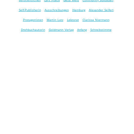
veröffentlichen
Lars Poeck
Gesa Weiß
Community aufbauen
Self-Publisherin
Ausschreibungen
Hamburg
Alexander Seifert
Protagonisten
Martin Lutz
Lektorat
Clarissa Niermann
Drehbuchautorin
Goldmann Verlag
Anfang
Schreibstimme