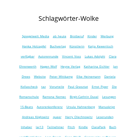
Schlagwörter-Wolke
Spiegelwelt Media
ab heute
Brotberuf
Kinder
Werbung
Hanka Holzapfel
Buchverlag
Künstlerin
Katja Keweritsch
verfügbar
Autorenrunde
Vincent Voss
Lukas Adolphi
Clara
Ehrenwerth
Hagen Wolf
Heyne Verlag
Katharina Eichler
Jan
Drees
Website
Peter Wittkamp
Elke Heinemann
Daniela
Kollascheck
taz
Vorurteile
Paul Grasztat
Ernst Piper
Die
Romanschule
Ramona Nemec
Birgit-Cathrin Duval
Lesungen
15-Beats
Autorenkonferenz
Ursula Hahnenberg
Manuskript
Andreas Köglowitz
queer
Harry Olechnowitz
Leserunden
Inhaber
lar13
Teilnehmer
Pitch
Kindle
ClaraPark
Buch