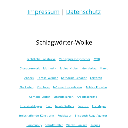
Impressum
|
Datenschutz
Schlagwörter-Wolke
rechtliche Fallstricke
Verlagspressesprecher
MVB
Characterwork
Methodik
Sabine Kruber
dtv Verlag
Marco
Anders
Teresa Werner
Katharina Schaller
Lektoren
Blockaden
Klischees
Informationsanbieter
Tobias Pursche
Cornelia Lotter
Eintrittskarten
Arbeitsschritte
Literaturblogger
3sat
Noah Stoffers
Sponsor
Ela Meyer
freischaffende Künstlerin
Redakteur
Elisabeth Ruge Agentur
Community
Schriftsteller
Wenke Bönisch
Tropes