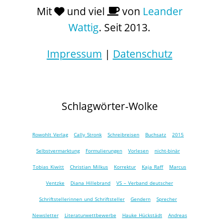
Mit
und viel
von
Leander
Wattig
. Seit 2013.
Impressum
|
Datenschutz
Schlagwörter-Wolke
Rowohlt Verlag
Cally Stronk
Schreibreisen
Buchsatz
2015
Selbstvermarktung
Formulierungen
Vorlesen
nicht-binär
Tobias Kiwitt
Christian Milkus
Korrektur
Kaja Raff
Marcus
Ventzke
Diana Hillebrand
VS – Verband deutscher
Schriftstellerinnen und Schriftsteller
Gendern
Sprecher
Newsletter
Literaturwettbewerbe
Hauke Hückstädt
Andreas