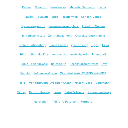
Kaspar
Dozentin
Vorablesen
Melanie Naumann
Jasna
Zajček
Zukunft
Buch
Plattformen
Carlsen Verlag
Sponsoring-Aufruf
Rezensionsexemplare
Claudius Nießen
Schreibwerkstatt
Zeitmanagement
Charakterentwicklung
Ursula Hahnenberg
David Cordes
gute Lesung
Tipps
Gesa
Hille
Nina MacKay
Kommunikationsdesignerin
Phantastik
Sonja Lewandowski
Reichweite
Rezensionsplattform
Uwe
Kullnick
Influencer-Szene
WortWerkstatt SCHREIBundWEISE
lar15
Verlagsgruppe Droemer Knaur
Vincent Voss
Goldmann
Verlag
Kathrin Ruestig
Leser
Babsi Schwarz
Zusammenhänge
darstellen
Phillip P. Peterson
Formate