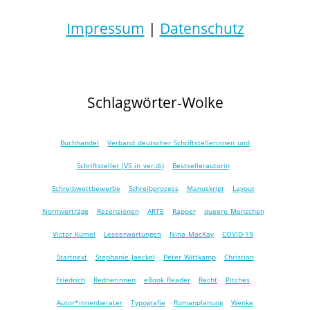
Impressum
|
Datenschutz
Schlagwörter-Wolke
Buchhandel
Verband deutscher Schriftstellerinnen und
Schriftsteller (VS in ver.di)
Bestsellerautorin
Schreibwettbewerbe
Schreibprozess
Manuskript
Layout
Normverträge
Rezensionen
ARTE
Rapper
queere Menschen
Victor Kümel
Leseerwartungen
Nina MacKay
COVID-19
Startnext
Stephanie Jaeckel
Peter Wittkamp
Christian
Friedrich
Rednerinnen
eBook Reader
Recht
Pitches
Autor*innenberater
Typografie
Romanplanung
Wenke