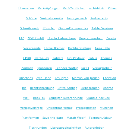
Übersetzer
Verknüpfungen
Veröffentlichen
nicht-binär
Oliver
Schütte
Vertriebskanäle
Lesungscoach
Podcasterin
Schreibcoach
Künstler
Online-Communities
Table Sessions
FAZ
MVB GmbH
Ursula Hahnenberg
Programmarbeit
Zweite
Vorsitzende
Ulrike Bremer
Buchherstellung
Gesa Hille
EPUB
NetGalley
Tablets
Juri Pavlovic
Tabus
Thomas
Zorbach
Sponsoren
Leander Wattig
lar13
Verlagsarbeit
Klischees
Ayla Dade
Lesungen
Marcus von Jordan
Christian
Ide
Rechtschreibung
Britta Sabbag
Liebesroman
Andrea
Weil
BookTok
Leipziger Autorenrunde
Claudia Kociucki
Verlagsverträge
Unsichtbar Verlag
Protagonisten
München
Plattformen
Save the date
Marah Woolf
Textmanufaktur
Tischrunden
Literaturzeitschriften
Autorenleben