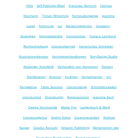
Hille
Self-Publisher-Bibel
Franziska Heinisch
Clarissa
Niermann
Tilman Winterling
Fernstudiengänge
Jeanette
Lagall
Fallstricke
taz
Marketingagentur
Inhaberin
Strategien
Vertriebskanäle
Communities
Tamara Leonhard
Rechtschreibung
Literaturbetrieb
literarisches Schreiben
Illustratorenberater
Vertragsverhandlungen
StoryDesign.Studio
Alexander Krützfeldt
Verhandeln von Honoraren
Fantasy
Stehlblueten
Director
Erzählen
Fernsehserien
Ich-
Perspektive
Table Sessions
Literaturblogs
Schreibblockaden
Literaturtest
Dramaturgin
Romanautoren
Jeannine Koch
Zweite Vorsitzende
Maike Frie
Langenbuch & Weiß
Literaturagentur
Sophie Edina
Zusammenarbeit
Andreas
Kaspar
Claudia Kociucki
Amazon Publishing
Börsenverein des
Deutschen Buchhandels
Bookstagrammer