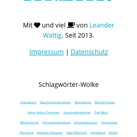
Mit
und viel
von
Leander
Wattig
. Seit 2013.
Impressum
|
Datenschutz
Schlagwörter-Wolke
Charaktere
Geschichtenerzählen
Manuskript
BücherFrauen
Katja Anton Cronauer
Vorstandssprecher
Zoë Beck
Medienrecht
Formatentwicklung
Schreibdozentin
Dominique
Pleimling
Andreas Schuster
Uwe Matrisch
Handwerk
André