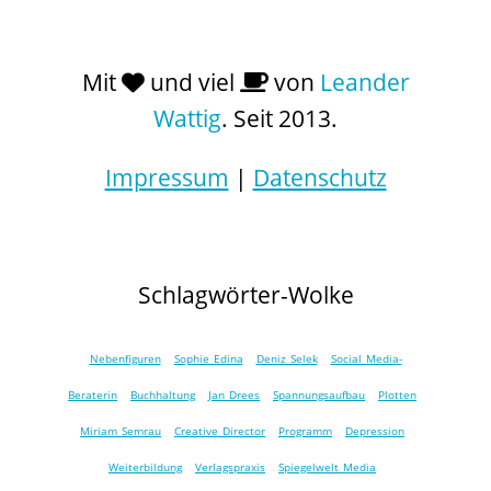
Mit
und viel
von
Leander
Wattig
. Seit 2013.
Impressum
|
Datenschutz
Schlagwörter-Wolke
Nebenfiguren
Sophie Edina
Deniz Selek
Social Media-
Beraterin
Buchhaltung
Jan Drees
Spannungsaufbau
Plotten
Miriam Semrau
Creative Director
Programm
Depression
Weiterbildung
Verlagspraxis
Spiegelwelt Media