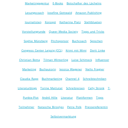
Marketingagentur
E-Books
Botschafter des Lächelns
Lesungscoach
Josefine Gottwald
Amazon Publishing
Journalisten
Konzept
Katharina Platz
Stehlblueten
Vorstellungrunde
Queer Media Society
Tipps und Tricks
Sophie Münzberg
Pitchsponsor
Buchcoach
Sprechen
Congress Center Leipzig (CCL)
Krimi mit Mimi
Dorit Linke
Christian Botta
Tilman Winterling
Luise Schitteck
Influencer
Marketing
Buchautorin
Jessica Wagener
Nello Fragner
Claudia Rapp
Buchmarketing
Channel 4
Schreibtechniken
Literaturblogs
Torine Mattutat
Schreibreisen
Cally Stronk
7-
Punkte-Plot
André Hille
Literatur
Plattformen
Tipps
Teilnehmer
Natascha Birovljev
Petra Polk
Pressereferentin
Selbstvermarktung