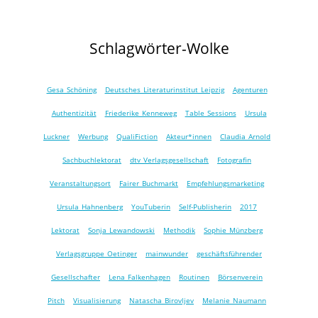
Schlagwörter-Wolke
Gesa Schöning
Deutsches Literaturinstitut Leipzig
Agenturen
Authentizität
Friederike Kenneweg
Table Sessions
Ursula
Luckner
Werbung
QualiFiction
Akteur*innen
Claudia Arnold
Sachbuchlektorat
dtv Verlagsgesellschaft
Fotografin
Veranstaltungsort
Fairer Buchmarkt
Empfehlungsmarketing
Ursula Hahnenberg
YouTuberin
Self-Publisherin
2017
Lektorat
Sonja Lewandowski
Methodik
Sophie Münzberg
Verlagsgruppe Oetinger
mainwunder
geschäftsführender
Gesellschafter
Lena Falkenhagen
Routinen
Börsenverein
Pitch
Visualisierung
Natascha Birovljev
Melanie Naumann