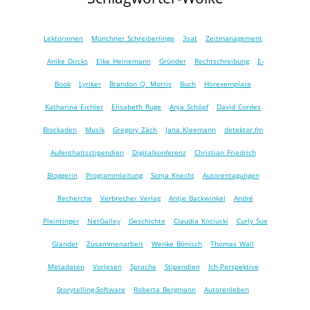
Lektorinnen
Münchner Schreiberlinge
3sat
Zeitmanagement
Anike Dircks
Elke Heinemann
Gründer
Rechtschreibung
E-
Book
Lyriker
Brandon Q. Morris
Buch
Hörexemplare
Katharina Eichler
Elisabeth Ruge
Anja Schöpf
David Cordes
Blockaden
Musik
Gregory Zäch
Jana Kleemann
detektor.fm
Aufenthaltsstipendien
Digitalkonferenz
Christian Friedrich
Bloggerin
Programmleitung
Sonja Knecht
Autorentagungen
Recherche
Verbrecher Verlag
Antje Backwinkel
André
Pleintinger
NetGalley
Geschichte
Claudia Kociucki
Curly Sue
Glander
Zusammenarbeit
Wenke Bönisch
Thomas Wall
Metadaten
Vorlesen
Sprache
Stipendien
Ich-Perspektive
Storytelling-Software
Roberta Bergmann
Autorenleben