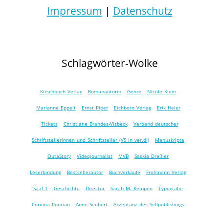
Impressum
|
Datenschutz
Schlagwörter-Wolke
Kirschbuch Verlag
Romanautorin
Genre
Nicole Klein
Marianne Eppelt
Ernst Piper
Eichborn Verlag
Erik Heier
Tickets
Christiane Brandes-Visbeck
Verband deutscher
Schriftstellerinnen und Schriftsteller (VS in ver.di)
Manuskripte
OutaStory
Videojournalist
MVB
Saskia Dreßler
Leserbindung
Bestsellerautor
Buchverkäufe
Frohmann Verlag
Saal 1
Geschichte
Director
Sarah M. Kempen
Typografie
Corinna Pourian
Anne Seubert
Akzeptanz des Selfpublishings