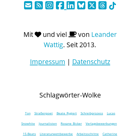
Mit
und viel
von
Leander
Wattig
. Seit 2013.
Impressum
|
Datenschutz
Schlagwörter-Wolke
Ton
Straßenpoet
Beate Rygiert
Schreibprozess
Lucas
Snowhite
Journalisten
Roxane Bicker
Verlagsbewerbungen
15-Beats
Literaturwettbewerbe
Arbeitsschritte
Catherine