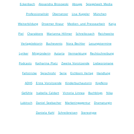
Eckenbach
Alexandra Brosowski
Absage
Spiegelwelt Media
Professionalität
Übersetzer
Lisa Kuppler
München
Weiterbildung
Droemer Knaur
Medien- und Pressearbeit
Katja
Piel
Charaktere
Marianna Hillmer
Schreibcoach
Reichweite
Verlagslektorin
Buchevents
Nora Bechler
Lesungstermine
Lyriker
Mitgründerin
Autaria
Vermarktung
Rechtschreibung
Podcasts
Katharina Platz
Zweite Vorsitzende
Liebesromane
Fallstricke
Sprachrohr
Serie
Eichborn Verlag
Handlung
ADHS
Erste Vorsitzende
Kinderbuchautorin
Kopfkino
Gefühle
Isabella Caldart
Victoria Linnea
Buchblogs
Nika
Lubitsch
Daniel Seebacher
Marketingagentur
Dramaturgin
Daniela Kahl
Schreibreisen
Stereotype