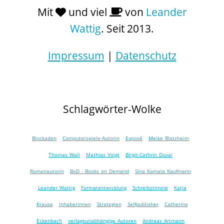
Mit
und viel
von
Leander
Wattig
. Seit 2013.
Impressum
|
Datenschutz
Schlagwörter-Wolke
Blockaden
Computerspiele-Autorin
Exposé
Meike Blatzheim
Thomas Wall
Mathias Voigt
Birgit-Cathrin Duval
Romanautorin
BoD - Books on Demand
Sina Kamala Kaufmann
Leander Wattig
Formatentwicklung
Schreibstimme
Katja
Krause
Inhaberinnen
Strategien
Selfpublisher
Catherine
Eckenbach
verlagsunabhängige Autoren
Andreas Artmann