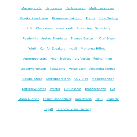
Maskenpflicht
Depression
Rechtsanwalt
Matti Laaksonen
Monika Pfundmeier
Rezensionsplattform
Politik
Kobo Writing
Life
Charaktere
ausverkauft
Streaming
Sensitivity
Reader*in
Andrea Nienhaus
Thomas Zorbach
Olaf Bryan
Wielk
Call for Speakers
mobil
Marianna Hillmer
Autorenporträts
Noah Stoffers
dtv Verlag
Rednerinnen
Leseerwartungen
Textwache
Vorablesen
Alexandra Kornat
Klaudia Szabo
Schreibberaterin
COVID-19
Medienpartner
Unterbewusstes
Twitter
CulturBooks
Branchennews
Eva
Maria Nielsen
Ursula Hahnenberg
Korrektorin
2013
Jeanette
Lagall
Business Visualisierung