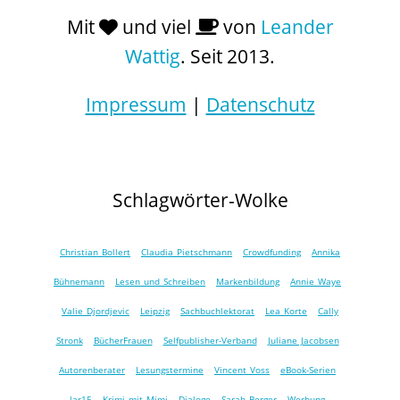
Mit
und viel
von
Leander
Wattig
. Seit 2013.
Impressum
|
Datenschutz
Schlagwörter-Wolke
Christian Bollert
Claudia Pietschmann
Crowdfunding
Annika
Bühnemann
Lesen und Schreiben
Markenbildung
Annie Waye
Valie Djordjevic
Leipzig
Sachbuchlektorat
Lea Korte
Cally
Stronk
BücherFrauen
Selfpublisher-Verband
Juliane Jacobsen
Autorenberater
Lesungstermine
Vincent Voss
eBook-Serien
lar15
Krimi mit Mimi
Dialoge
Sarah Berger
Werbung