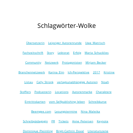
Schlagwörter-Wolke
Übersetzerin
Leipziger Autorenrunde
Uwe Matrisch
Fachzeitschrift
Story
Lektorat
Erfolg
Maria Schucklies
Community
Netzwerk
Protagonisten
Mirjam Becker
Branchennetzwerk
Karina Elm
Ich-Perspektive
2017
Kristine
Listau
Cally Stronk
verlagsunabhängige Autoren
Noah
Stoffers
Podcasterin
Locations
Autorenmarke
Charaktere
Eintrittskarten
vom Selfpublishing leben
Schreibkurse
Beemgee.com
Lesungstermine
Nina Maleika
Schreibpädagogin
PR
Tickets
Anne Petersen
Keynote
Dominique Pleimling
Birgit-Cathrin Duval
Literaturszene