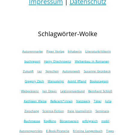
Impressum
|
Datenschutz
Schlagwörter-Wolke
Autorenmarke
Piper Verlag
Inhaberin
Literaturkritikerin
buchreport
Harry Olechnowitz
Weltenbau in Romanen
Zukunft
taz
Sprechen
Autorenwelt
Susanne Grünbeck
Gregory Zäch
Manuskript
Astrid Iffland
Bookstagram
Webpräsenz
Jan Drees
Lektorenverbund
Bernhard Schloß
Kathleen Weise
Referent*innen
Netzwerk
Täter
Julia
Zieschang
Science-Fiction
freie Journalistin
Seminare
Buchmesse
Kopfkino
Börsenverein
erfolgreich
mobil
Autorenporträts
E-Book-Piraterie
Kristina Langenbuch
Tipps