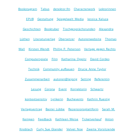
Bookstagram
Tabus
detektor.fm
Characterwork
Lektorinnen
EPUB
Gestaltung
Spiegelwelt Media
Jessica Kaluza
Geschichten
Booktuber
Tischgesprächsrunden
Alexandra
Lüthen
Literaturverlag
Übersetzer
Autorenwebsite
Thomas
Wall
Kirsten Wendt
Phillip P. Peterson
Verlage gegen Rechts
Computerspiele
Film
Katharina Oppitz
David Cordes
Technik
Community aufbauen
Drucie Anne Taylor
Zusammenarbeit
autoren@leipzig
Setting
Referentin
Lesung
Corona
Event
Korrektorin
Schwartz
kontextsensitiv
Lyrikerin
Buchevents
Kathrin Ruestig
Verlagsvertrag
Bastei Lübbe
Rezensionsplattform
Sarah M.
Kempen
Feedback
Kathleen Weise
Ticketverkauf
Anton
Knoblach
Curly Sue Glander
Velvet Noe
Zweite Vorsitzende