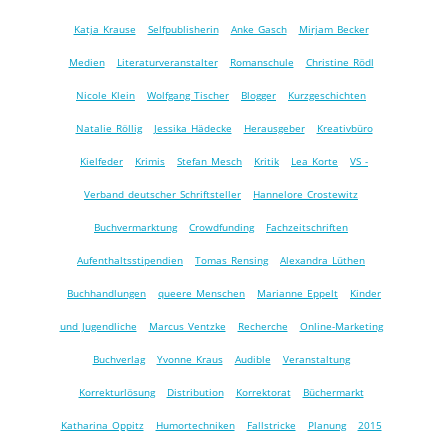
Katja Krause
Selfpublisherin
Anke Gasch
Mirjam Becker
Medien
Literaturveranstalter
Romanschule
Christine Rödl
Nicole Klein
Wolfgang Tischer
Blogger
Kurzgeschichten
Natalie Röllig
Jessika Hädecke
Herausgeber
Kreativbüro
Kielfeder
Krimis
Stefan Mesch
Kritik
Lea Korte
VS -
Verband deutscher Schriftsteller
Hannelore Crostewitz
Buchvermarktung
Crowdfunding
Fachzeitschriften
Aufenthaltsstipendien
Tomas Rensing
Alexandra Lüthen
Buchhandlungen
queere Menschen
Marianne Eppelt
Kinder
und Jugendliche
Marcus Ventzke
Recherche
Online-Marketing
Buchverlag
Yvonne Kraus
Audible
Veranstaltung
Korrekturlösung
Distribution
Korrektorat
Büchermarkt
Katharina Oppitz
Humortechniken
Fallstricke
Planung
2015