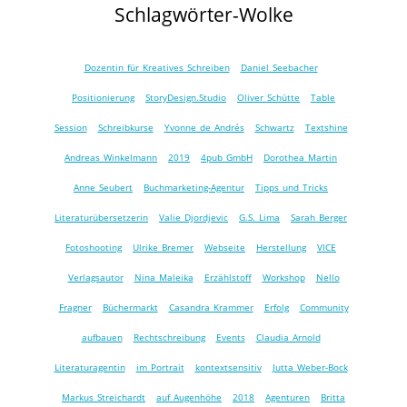
Schlagwörter-Wolke
Dozentin für Kreatives Schreiben
Daniel Seebacher
Positionierung
StoryDesign.Studio
Oliver Schütte
Table
Session
Schreibkurse
Yvonne de Andrés
Schwartz
Textshine
Andreas Winkelmann
2019
4pub GmbH
Dorothea Martin
Anne Seubert
Buchmarketing-Agentur
Tipps und Tricks
Literaturübersetzerin
Valie Djordjevic
G.S. Lima
Sarah Berger
Fotoshooting
Ulrike Bremer
Webseite
Herstellung
VICE
Verlagsautor
Nina Maleika
Erzählstoff
Workshop
Nello
Fragner
Büchermarkt
Casandra Krammer
Erfolg
Community
aufbauen
Rechtschreibung
Events
Claudia Arnold
Literaturagentin
im Portrait
kontextsensitiv
Jutta Weber-Bock
Markus Streichardt
auf Augenhöhe
2018
Agenturen
Britta