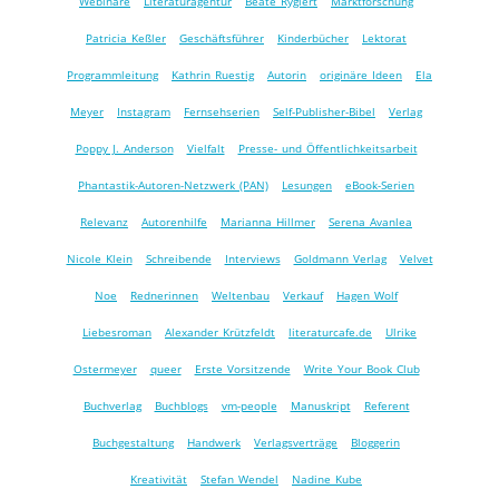
Webinare
Literaturagentur
Beate Rygiert
Marktforschung
Patricia Keßler
Geschäftsführer
Kinderbücher
Lektorat
Programmleitung
Kathrin Ruestig
Autorin
originäre Ideen
Ela
Meyer
Instagram
Fernsehserien
Self-Publisher-Bibel
Verlag
Poppy J. Anderson
Vielfalt
Presse- und Öffentlichkeitsarbeit
Phantastik-Autoren-Netzwerk (PAN)
Lesungen
eBook-Serien
Relevanz
Autorenhilfe
Marianna Hillmer
Serena Avanlea
Nicole Klein
Schreibende
Interviews
Goldmann Verlag
Velvet
Noe
Rednerinnen
Weltenbau
Verkauf
Hagen Wolf
Liebesroman
Alexander Krützfeldt
literaturcafe.de
Ulrike
Ostermeyer
queer
Erste Vorsitzende
Write Your Book Club
Buchverlag
Buchblogs
vm-people
Manuskript
Referent
Buchgestaltung
Handwerk
Verlagsverträge
Bloggerin
Kreativität
Stefan Wendel
Nadine Kube