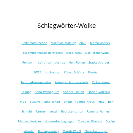
Schlagwörter-Wolke
Erste Vorsitzende
Matthias Matting
2023
Marco Anders
Zusammenhänge darstellen
Gesa Weiß
Sissi Steuerwald
Roman
Inspiration
Vortrag
Non-Fiction
Stadtschreiber
SWR3
im Portrait
Oliver Schütte
Events
Informationsanbieter
Leipziger Autorenrunde
Victor Kümel
Lesung
Kobo Writing Life
Science-Fiction
Florian Valerius
MVB
Zukunft
Gina Schad
Erfolg
Yvonne Kraus
VICE
Ben
Schmid
Partner
ver.di
Repräsentation
Ramona Nemec
Marcus Ventzke
Honorarbedingungen
Creative Director
Stefan
Wendel
Romanplanung
Marah Woolf
Nora Gomringer