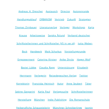
Andreas H. Drescher
Austausch
Director
Autorenrunde
Handlungsablauf
ORBANISM
Vertrieb
Zukunft
Strategien
Thomas Zirnbauer
Literaturverlag
Verleger
Workshops
Katja
Krause
Arbeitsweise
Sandra Åslund
Verband deutscher
Schriftstellerinnen und Schriftsteller (VS in ver.di)
Jutta Weber-
Bock
Handwerk
Maik Schurkus
Vorstellungsrunde
Empowerment
Caterina Kirsten
Anike Dircks
Hagen Wolf
Bastei Lübbe
Claudia Rapp
Unterstützung
Elisabeth
Herrmann
Verlegerin
Reisedepeschen Verlag
Twitter
Korrektorin
Franziska Heinisch
Autor
Anne Seubert
Täter
Sabine Gasparini
Karla Paul
Verlagssuche
Schriftstellerinnen
Herstellung
München
Indie Publishing
Die Romanschule
freiberufliche Schauspielerin
Münchner Schreiberlinge
Jasmin