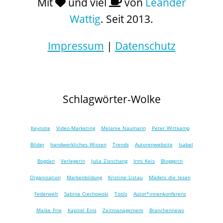
Mit
und viel
von
Leander
Wattig
. Seit 2013.
Impressum
|
Datenschutz
Schlagwörter-Wolke
Keynote
Video-Marketing
Melanie Naumann
Peter Wittkamp
Bilder
handwerkliches Wissen
Trends
Autorenwebsite
Isabel
Bogdan
Verlegerin
Julia Zieschang
Irmi Keis
Bloggerin
Organisation
Markenbildung
Kristine Listau
Mädels die lesen
Federwelt
Sabina Ciechowski
Tools
Autor*innenkonferenz
Maike Frie
Kapitel Eins
Zeitmanagement
Branchennews