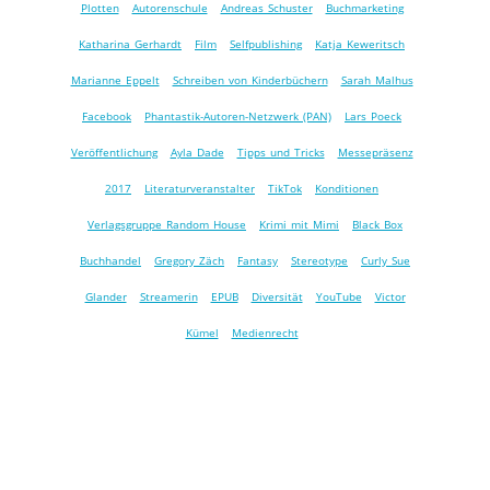
Plotten
Autorenschule
Andreas Schuster
Buchmarketing
Katharina Gerhardt
Film
Selfpublishing
Katja Keweritsch
Marianne Eppelt
Schreiben von Kinderbüchern
Sarah Malhus
Facebook
Phantastik-Autoren-Netzwerk (PAN)
Lars Poeck
Veröffentlichung
Ayla Dade
Tipps und Tricks
Messepräsenz
2017
Literaturveranstalter
TikTok
Konditionen
Verlagsgruppe Random House
Krimi mit Mimi
Black Box
Buchhandel
Gregory Zäch
Fantasy
Stereotype
Curly Sue
Glander
Streamerin
EPUB
Diversität
YouTube
Victor
Kümel
Medienrecht