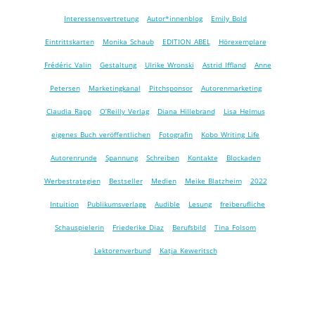
Interessensvertretung
Autor*innenblog
Emily Bold
Eintrittskarten
Monika Schaub
EDITION ABEL
Hörexemplare
Frédéric Valin
Gestaltung
Ulrike Wronski
Astrid Iffland
Anne
Petersen
Marketingkanal
Pitchsponsor
Autorenmarketing
Claudia Rapp
O’Reilly Verlag
Diana Hillebrand
Lisa Helmus
eigenes Buch veröffentlichen
Fotografin
Kobo Writing Life
Autorenrunde
Spannung
Schreiben
Kontakte
Blockaden
Werbestrategien
Bestseller
Medien
Meike Blatzheim
2022
Intuition
Publikumsverlage
Audible
Lesung
freiberufliche
Schauspielerin
Friederike Diaz
Berufsbild
Tina Folsom
Lektorenverbund
Katja Keweritsch