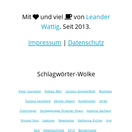
Mit
und viel
von
Leander
Wattig
. Seit 2013.
Impressum
|
Datenschutz
Schlagwörter-Wolke
freier Journalist
Andrea Weil
Carsten Sommerfeldt
Buchidee
Tamara Leonhard
Denise Urbach
Konditionen
Ulrike
Ostermeyer
Verlagsgruppe Droemer Knaur
Johanna Gerhard
Vincent Voss
Lektoren
Newsletter
Katharina Eichler
Irmi
Keis
Arbeitsschritte
2013
Büchermarkt